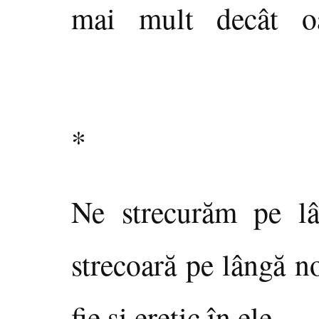
mai mult decât oa
*
Ne strecurăm pe lân
strecoară pe lângă n
fie şi eretic în ele.