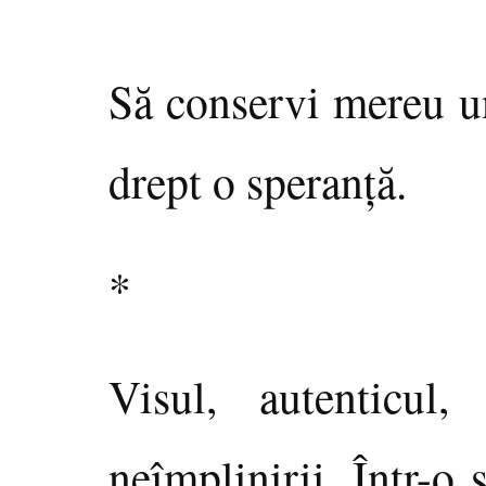
Să conservi mereu un
drept o speranţă.
*
Visul, autenticul
neîmplinirii. Într-o 