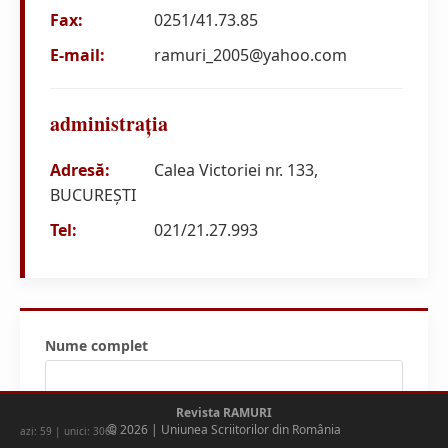
Fax:
0251/41.73.85
E-mail:
ramuri_2005@yahoo.com
administrația
Adresă:
Calea Victoriei nr. 133,
BUCUREȘTI
Tel:
021/21.27.993
Nume complet
Revista RAMURI
Adresa de email
© 2026 | Uniunea Scriitorilor din România
azi: 59 | unici: 3068