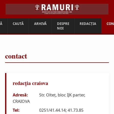
SĂ
CAUTĂ
ARHIVĂ
DESPRE
REDACȚIA
CON
NOI
contact
redacția craiova
Adresă:
Str. Olteț, bloc IJK parter,
CRAIOVA
Tel:
0251/41.44.14; 41.73.85