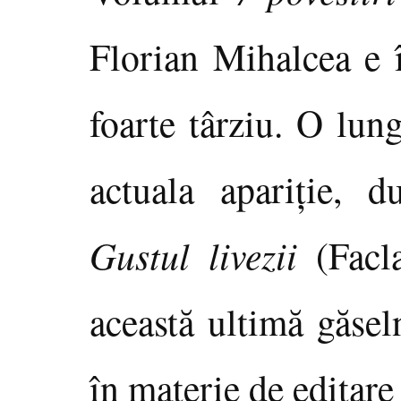
Florian Mihalcea e î
foarte târziu. O lun
actuala apariţie, d
Gustul livezii
(Facl
această ultimă găsel
în materie de editare