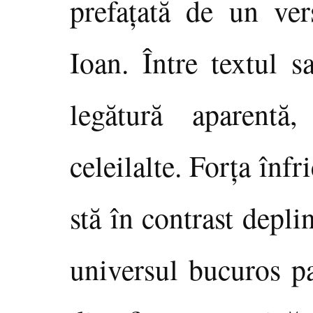
prefaţată de un ve
Ioan. Între textul s
legătură aparentă,
celeilalte. Forţa înfr
stă în contrast depl
universul bucuros pa