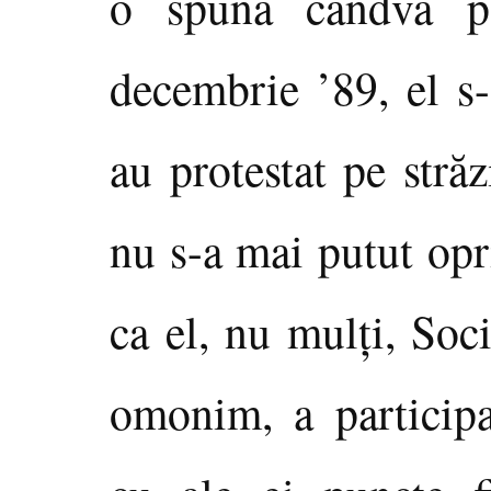
o spună cândva pe
decembrie ’89, el s-
au protestat pe străz
nu s-a mai putut opri
ca el, nu mulţi, Soc
omonim, a participa