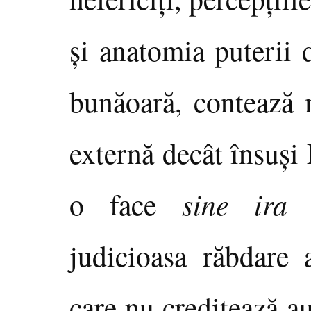
şi anatomia puterii
bunăoară, contează 
externă decât însuşi
o face
sine ira 
judicioasa răbdare 
care nu creditează a