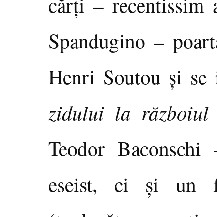
cărţi – recentissim 
Spandugino – poart
Henri Soutou şi se 
zidului la războiu
Teodor Baconschi 
eseist, ci şi un f