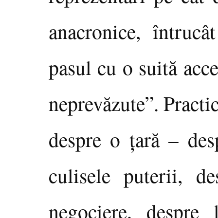
anacronice, întrucâ
pasul cu o suită acce
neprevăzute”. Practi
despre o ţară – desp
culisele puterii, 
negociere, despre l