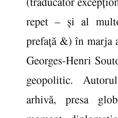
(traducător excepţiona
repet – şi al mult
prefaţă &) în marja 
Georges-Henri Soutou
geopolitic. Autoru
arhivă, presa glob