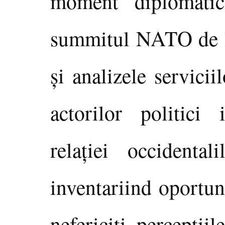
moment diplomati
summitul NATO de la
şi analizele servicii
actorilor politici 
relaţiei occidenta
inventariind oportuni
nefericiţi, percepţi