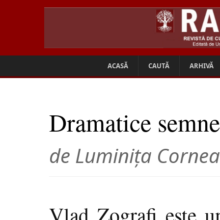
ACASĂ
CAUTĂ
ARHIVĂ
Dramatice semne 
de Luminiţa Corne
Vlad Zografi este u