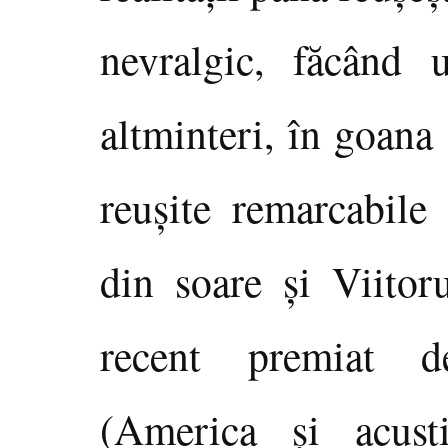
nevralgic, făcând 
altminteri, în goana
reuşite remarcabile
din soare şi Viitor
recent premiat d
(America şi acust