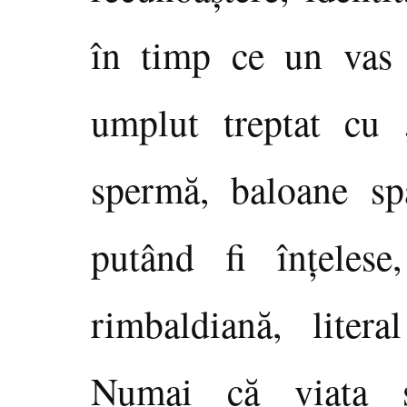
în timp ce un vas 
umplut treptat cu „
spermă, baloane spa
putând fi înţelese
rimbaldiană, litera
Numai că viaţa ş