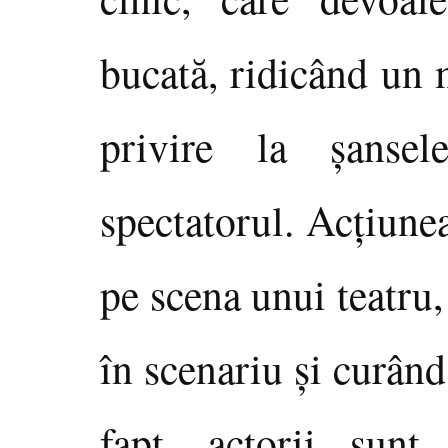
bucată, ridicând un 
privire la şanse
spectatorul. Acţiunea
pe scena unui teatru, 
în scenariu şi curând
fapt, actorii sunt