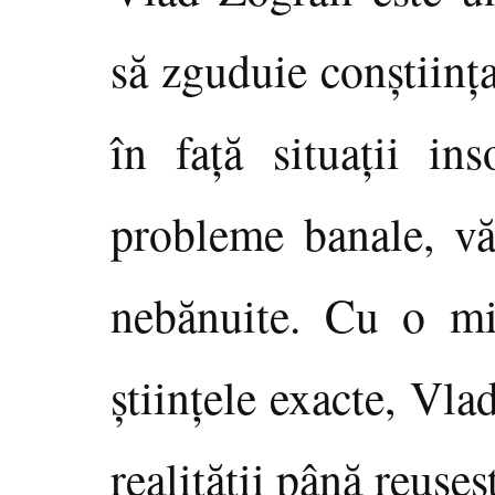
să zguduie conştiinţ
în faţă situaţii ins
probleme banale, vă
nebănuite. Cu o mi
ştiinţele exacte, Vla
realităţii până reuşe