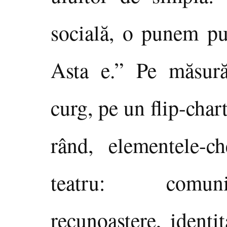
socială, o punem pub
Asta e.” Pe măsură
curg, pe un flip-char
rând, elementele-c
teatru: comunic
recunoaştere, identi