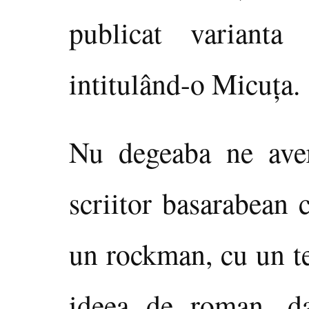
publicat varianta
intitulând-o Micuţa.
Nu degeaba ne avert
scriitor basarabean
un rockman, cu un te
ideea de roman, da