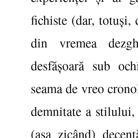
fichiste (dar, totuşi,
din vremea dezghe
desfăşoară sub ochi
seama de vreo cronol
demnitate a stilului
(aşa zicând) decen