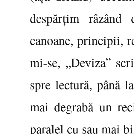
despărţim râzând 
canoane, principii, r
mi-se, „Deviza” scri
spre lectură, până 
mai degrabă un reci
paralel cu sau mai b