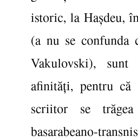
istoric, la Haşdeu, 
(a nu se confunda c
Vakulovski), sunt 
afinităţi, pentru că
scriitor se trăg
basarabeano-transni