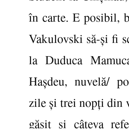
în carte. E posibil, 
Vakulovski să-şi fi 
la Duduca Mamuca
Haşdeu, nuvelă/ pov
zile şi trei nopţi din
găsit şi câteva ref