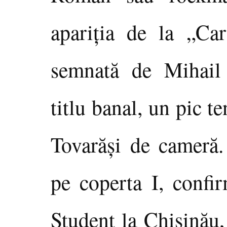
apariţia de la „Ca
semnată de Mihail
titlu banal, un pic t
Tovarăşi de cameră. 
pe coperta I, confir
Student la Chişinău,