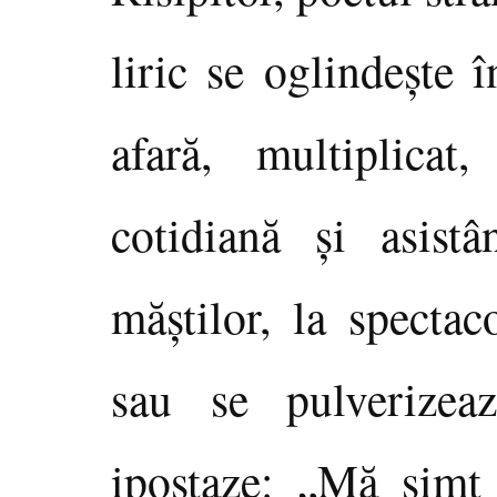
liric se oglindeşte 
afară, multiplicat
cotidiană şi asist
măştilor, la spectac
sau se pulverizea
ipostaze: „Mă simt 