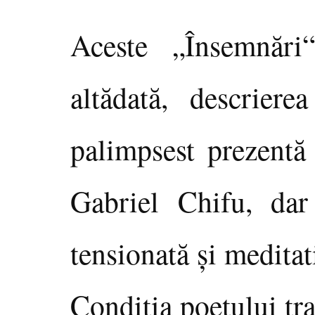
Aceste „Însemnăr
altădată, descrierea
palimpsest prezentă 
Gabriel Chifu, dar 
tensionată şi meditat
Condiţia poetului tra