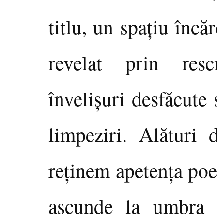
titlu, un spaţiu încă
revelat prin resc
învelişuri desfăcute
limpeziri. Alături 
reţinem apetenţa poe
ascunde la umbra l