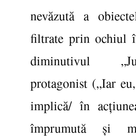
nevăzută a obiecte
filtrate prin ochiul
diminutivul „Juc
protagonist („Iar eu
implică/ în acţiun
împrumută şi ma