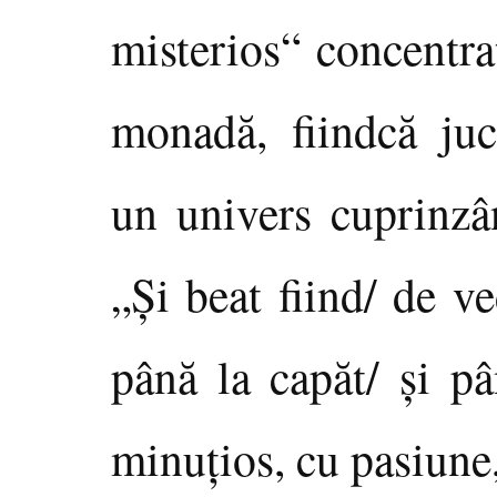
misterios“ concentra
monadă, fiindcă juc
un univers cuprinzâ
„Şi beat fiind/ de v
până la capăt/ şi pâ
minuţios, cu pasiune