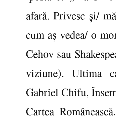
afară. Privesc şi/ m
cum aş vedea/ o mon
Cehov sau Shakespea
viziune). Ultima 
Gabriel Chifu, Însem
Cartea Românească,