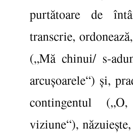
purtătoare de în
transcrie, ordonează,
(„Mă chinui/ s-adun
arcuşoarele“) şi, pr
contingentul („O
viziune“), năzuieşte,