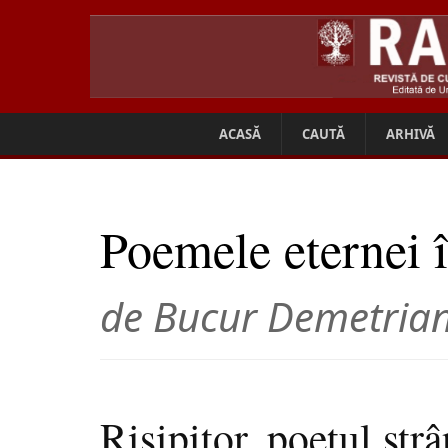
ACASĂ
CAUTĂ
ARHIVĂ
Poemele eternei î
de Bucur Demetria
Risipitor, poetul str