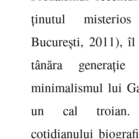
ţinutul misterio
Bucureşti, 2011), îl
tânăra generaţie
minimalismul lui Gab
un cal troian. P
cotidianului biograf