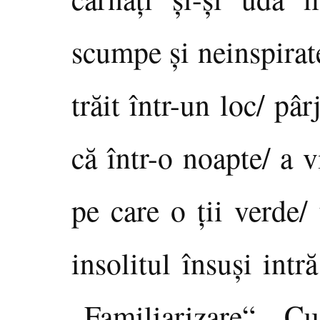
scumpe şi neinspirat
trăit într-un loc/ pâr
că într-o noapte/ a v
pe care o ţii verde/
insolitul însuşi intr
„Familiarizare“. 