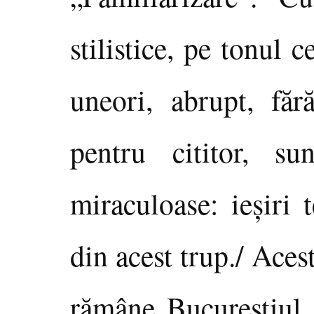
stilistice, pe tonul c
uneori, abrupt, făr
pentru cititor, su
miraculoase: ieşiri 
din acest trup./ Ace
rămâne Bucureştiul c