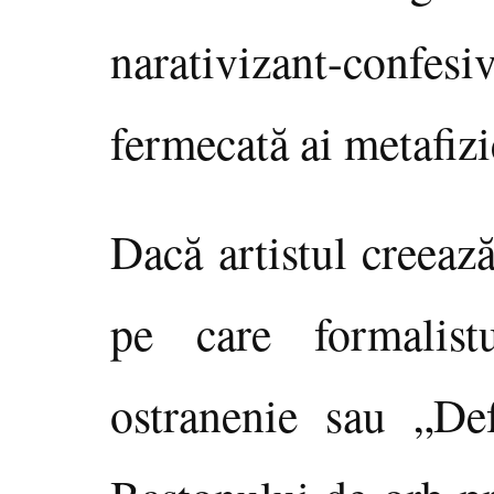
narativizant-confesi
fermecată ai metafizi
Dacă artistul creeaz
pe care formalis
ostranenie sau „Def