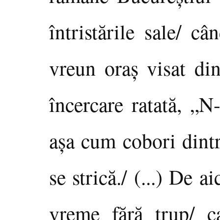
întristările sale/ c
vreun oraş visat di
încercare ratată, „N
aşa cum cobori dintr
se strică./ (...) De 
vreme fără trup/ c