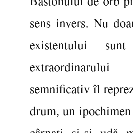
Bastonului de orb pr
sens invers. Nu doar
existentului sun
extraordinarulu
semnificativ îl repr
drum, un ipochimen r
cârnaţi şi-şi udă 