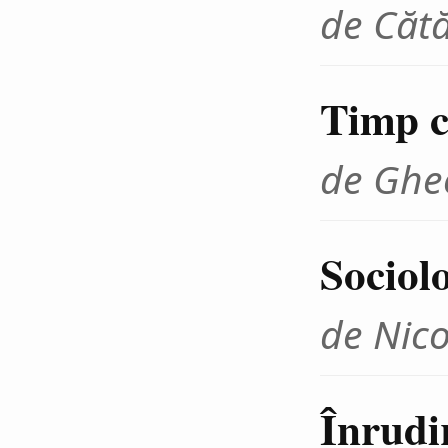
de Cătă
Timp cr
de Ghe
Sociolo
de Nico
Înrudir