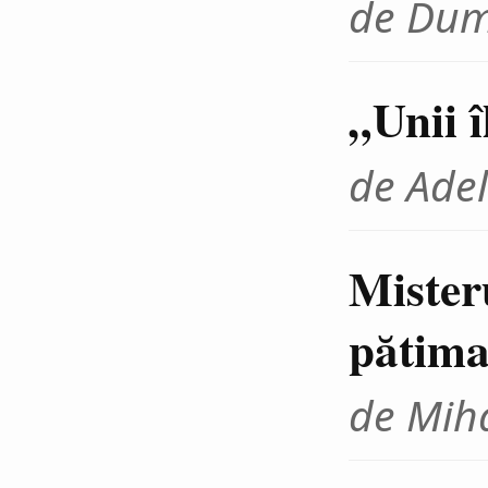
de Dum
„Unii 
de Adel
Mister
pătima
de Miha