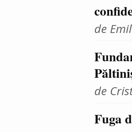
confid
de Emil
Fundam
Păltini
de Cris
Fuga d