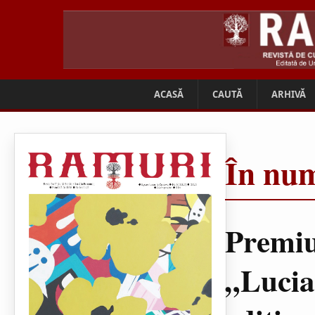
ACASĂ
CAUTĂ
ARHIVĂ
În num
Premiu
„Lucia