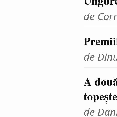
Ungur
de Cor
Premii
de Din
A două
topeşte
de Dani