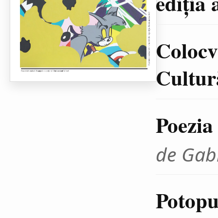
ediţia 
Colocvi
Cultură
Poezia
de Gab
Potopul