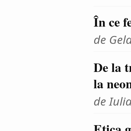
În ce f
de Gel
De la 
la neo
de Iuli
Etica g