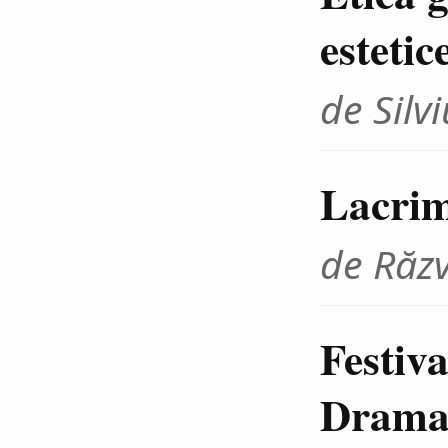
estetic
de Sil
Lacrim
de Răz
Festiva
Dramat