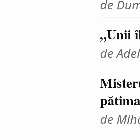
de Dum
„Unii 
de Adel
Mister
pătima
de Miha