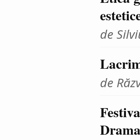
estetic
de Sil
Lacrim
de Răz
Festiva
Dramat