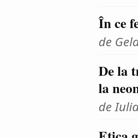
În ce f
de Gel
De la 
la neo
de Iuli
Etica g