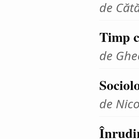
de Cătă
Timp cr
de Ghe
Sociolo
de Nico
Înrudir