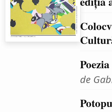
ediţia 
Colocvi
Cultură
Poezia
de Gab
Potopul