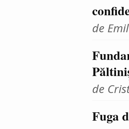
confid
de Emil
Fundam
Păltini
de Cris
Fuga d