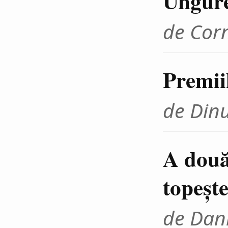
Ungur
de Cor
Premii
de Din
A două
topeşte
de Dani