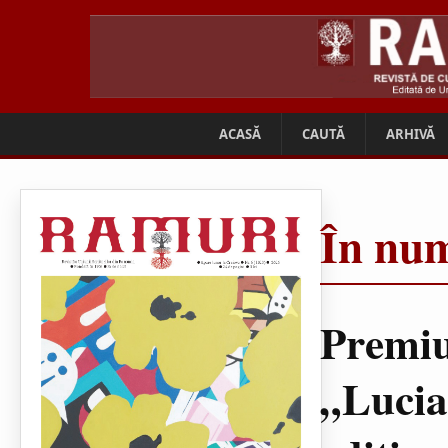
ACASĂ
CAUTĂ
ARHIVĂ
În num
Premiu
„Lucia