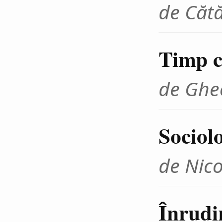
de Cătă
Timp cr
de Ghe
Sociolo
de Nico
Înrudir