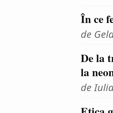
În ce f
de Gel
De la 
la neo
de Iuli
Etica g