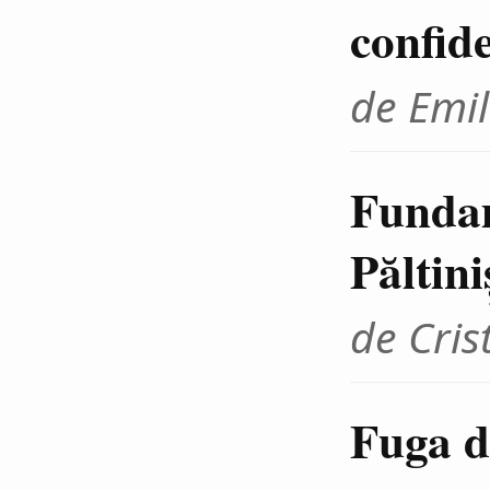
confid
de Emil
Fundam
Păltini
de Cris
Fuga d