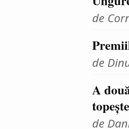
Ungur
de Cor
Premii
de Din
A două
topeşte
de Dani