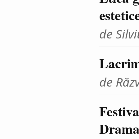
estetic
de Sil
Lacrim
de Răz
Festiva
Dramat