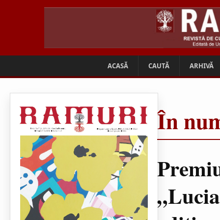
ACASĂ
CAUTĂ
ARHIVĂ
În num
Premiu
„Lucia