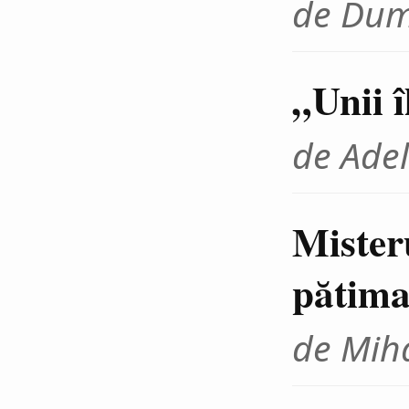
de Dum
„Unii 
de Adel
Mister
pătima
de Miha