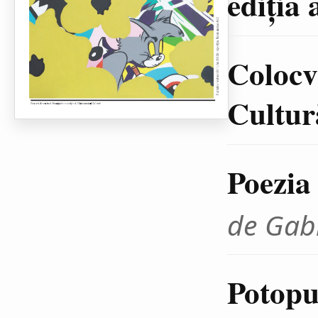
ediţia 
Colocvi
Cultură
Poezia
de Gab
Potopul