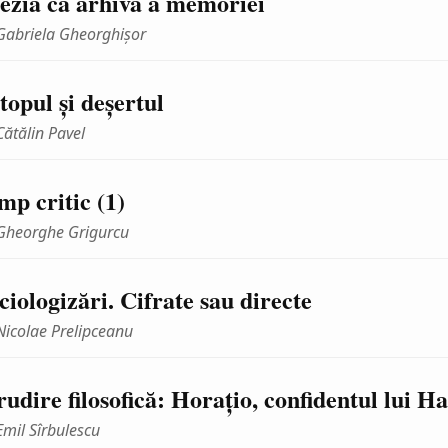
ezia ca arhivă a memoriei
Gabriela Gheorghişor
topul şi deşertul
Cătălin Pavel
mp critic (1)
Gheorghe Grigurcu
ciologizări. Cifrate sau directe
Nicolae Prelipceanu
rudire filosofică: Horaţio, confidentul lui H
Emil Sîrbulescu