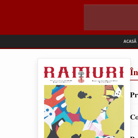
ACASĂ
Î
Pr
Co