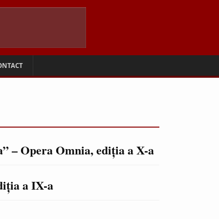
ONTACT
a” – Opera Omnia, ediţia a X-a
iţia a IX-a