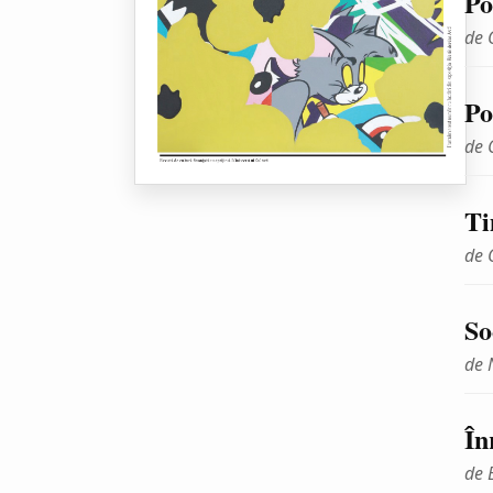
Po
de 
Po
de 
Ti
de 
So
de 
În
de 