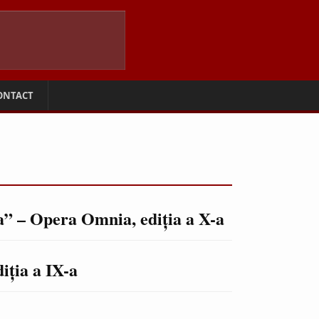
ONTACT
a” – Opera Omnia, ediţia a X-a
iţia a IX-a