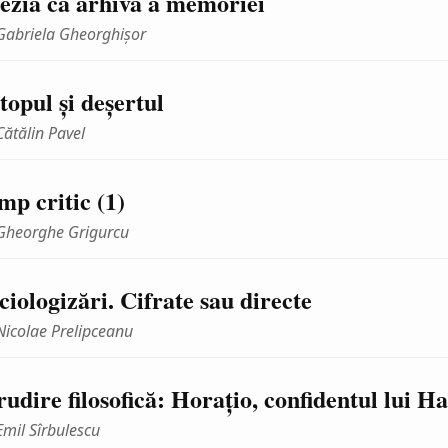
ezia ca arhivă a memoriei
Gabriela Gheorghişor
topul şi deşertul
Cătălin Pavel
mp critic (1)
Gheorghe Grigurcu
ciologizări. Cifrate sau directe
Nicolae Prelipceanu
rudire filosofică: Horaţio, confidentul lui H
Emil Sîrbulescu