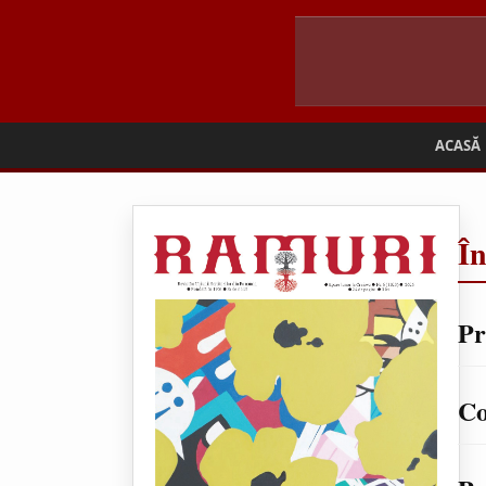
ACASĂ
Î
Pr
Co