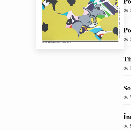
Po
de 
Po
de 
Ti
de 
So
de 
În
de 