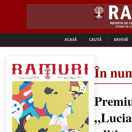
ACASĂ
CAUTĂ
ARHIVĂ
În num
Premiu
„Lucia