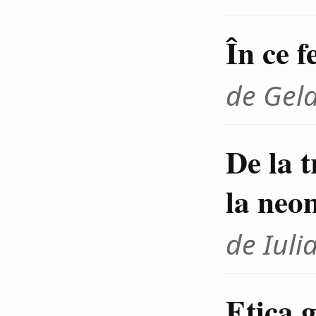
În ce f
de Gel
De la 
la neo
de Iuli
Etica g