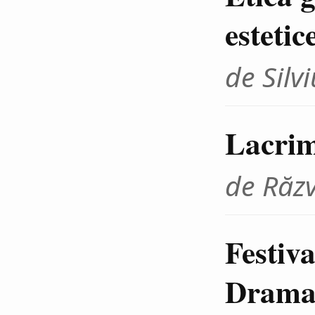
estetic
de Sil
Lacrim
de Răz
Festiva
Dramat