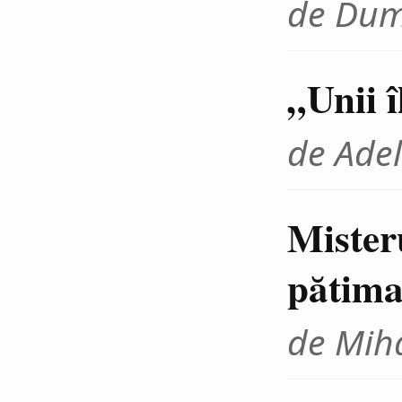
de Dum
„Unii 
de Adel
Mister
pătima
de Miha