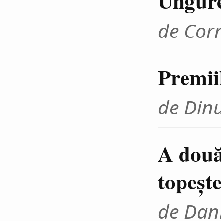
Ungur
de Cor
Premii
de Din
A două
topeşte
de Dani