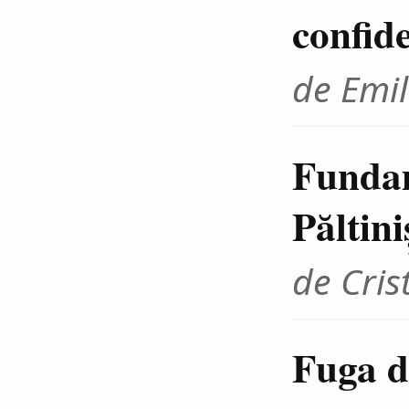
confid
de Emil
Fundam
Păltini
de Cris
Fuga d