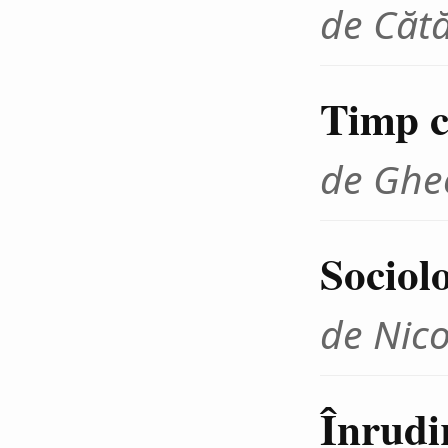
de Cătă
Timp cr
de Ghe
Sociolo
de Nico
Înrudir