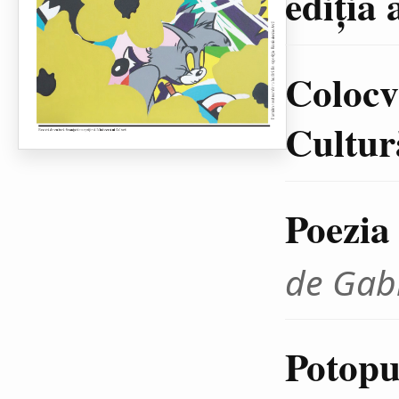
ediţia 
Colocvi
Cultură
Poezia
de Gab
Potopul