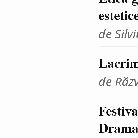
estetic
de Sil
Lacrim
de Răz
Festiva
Dramat