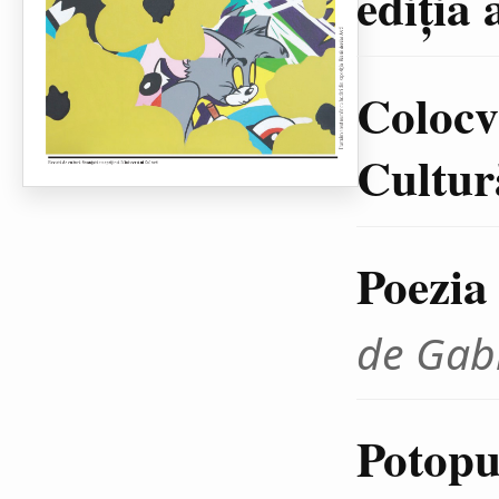
ediţia 
Colocvi
Cultură
Poezia
de Gab
Potopul