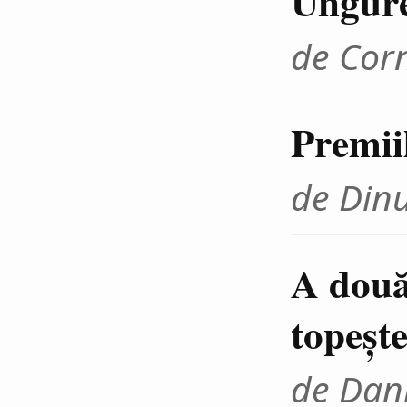
Ungur
de Cor
Premii
de Din
A două
topeşte
de Dani