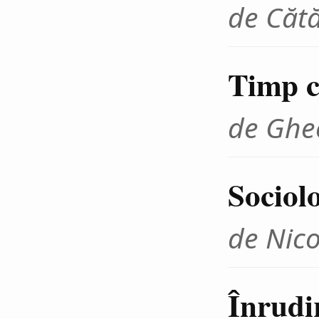
de Cătă
Timp cr
de Ghe
Sociolo
de Nico
Înrudir