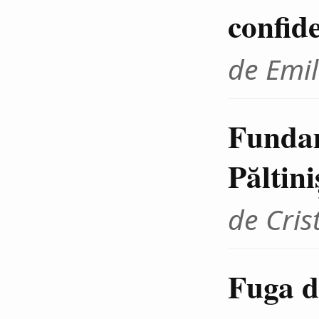
confid
de Emil
Fundam
Păltini
de Cris
Fuga d