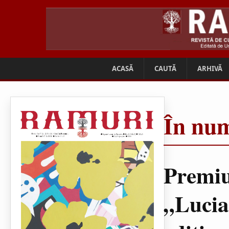
ACASĂ
CAUTĂ
ARHIVĂ
În num
Premiu
„Lucia