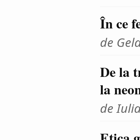
În ce f
de Gel
De la 
la neo
de Iuli
Etica g