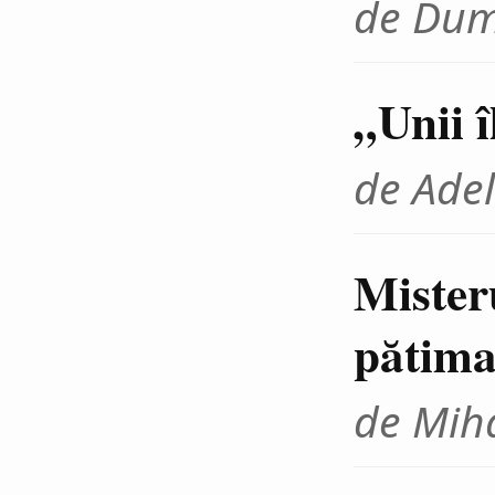
de Dum
„Unii 
de Adel
Mister
pătima
de Miha