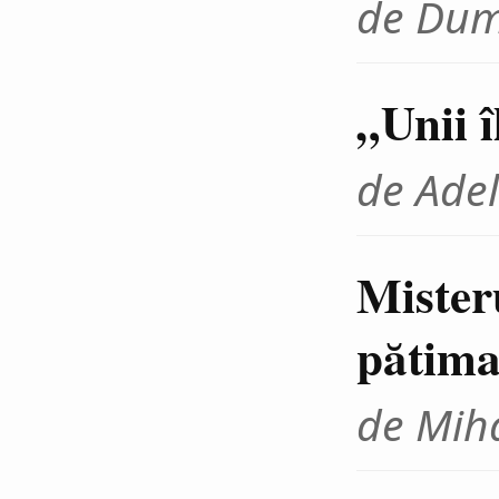
de Dum
„Unii 
de Adel
Mister
pătima
de Miha