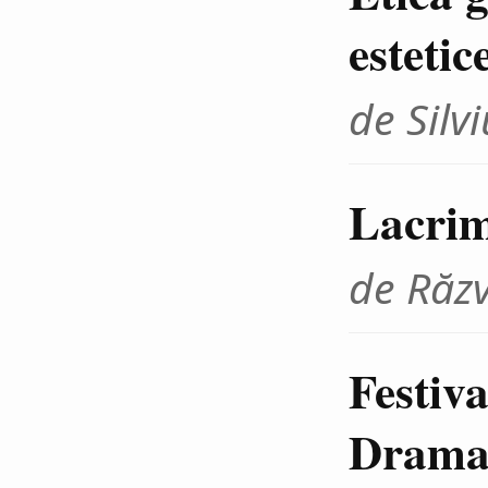
estetic
de Sil
Lacrim
de Răz
Festiva
Dramat