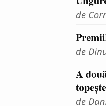
Ungur
de Cor
Premii
de Din
A două
topeşte
de Dani