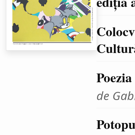
ediţia 
Colocvi
Cultură
Poezia
de Gab
Potopul