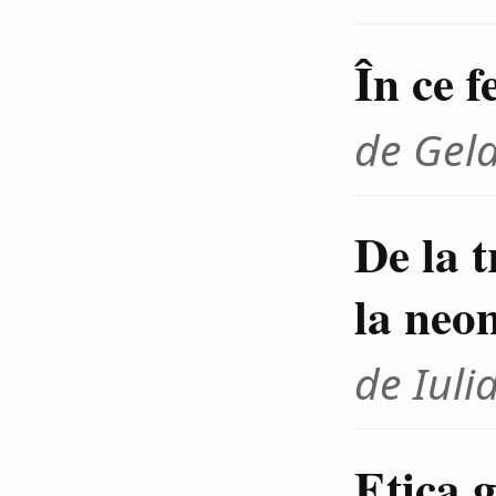
În ce f
de Gel
De la 
la neo
de Iuli
Etica g