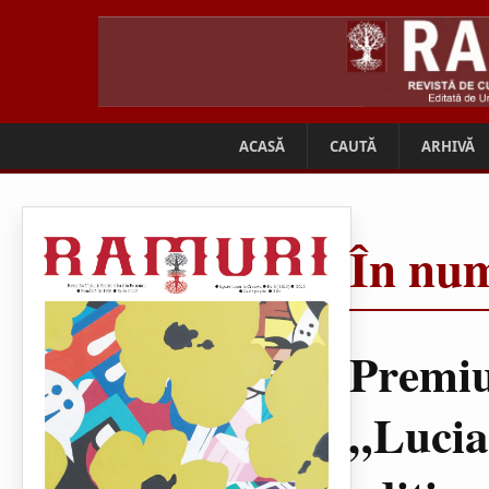
ACASĂ
CAUTĂ
ARHIVĂ
În num
Premiu
„Lucia