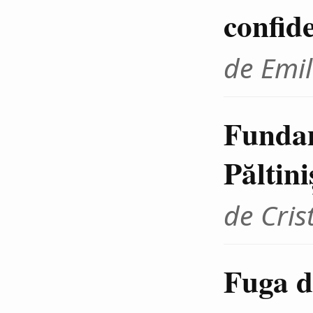
confid
de Emil
Fundam
Păltini
de Cris
Fuga d