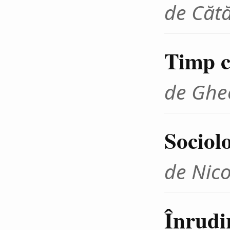
de Cătă
Timp cr
de Ghe
Sociolo
de Nico
Înrudir