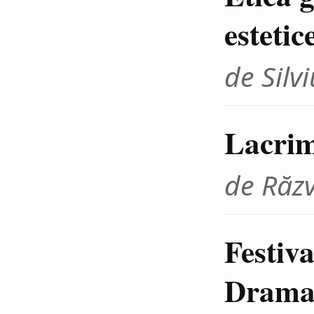
estetic
de Sil
Lacrim
de Răz
Festiva
Dramat