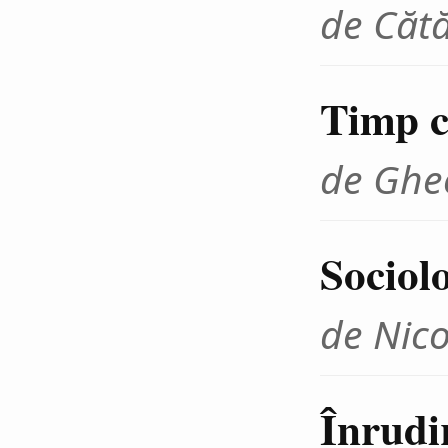
de Cătă
Timp cr
de Ghe
Sociolo
de Nico
Înrudir