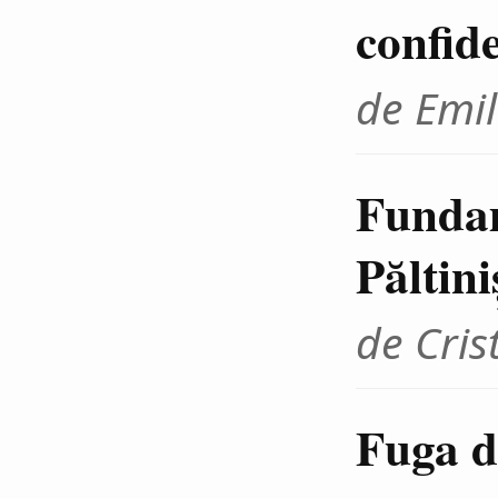
confid
de Emil
Fundam
Păltini
de Cris
Fuga d