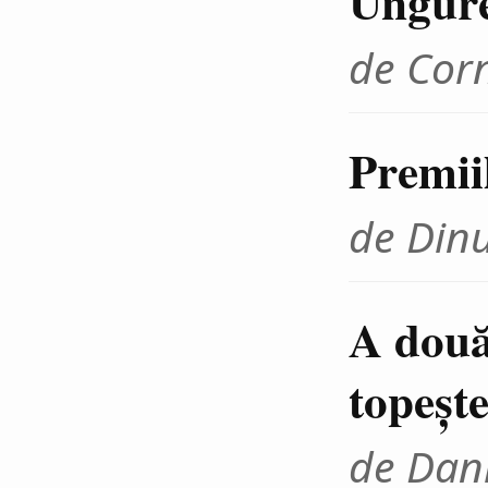
Ungur
de Cor
Premii
de Din
A două
topeşte
de Dani