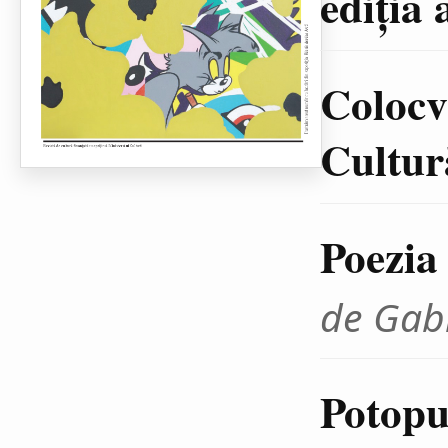
ediţia 
Colocvi
Cultură
Poezia
de Gab
Potopul