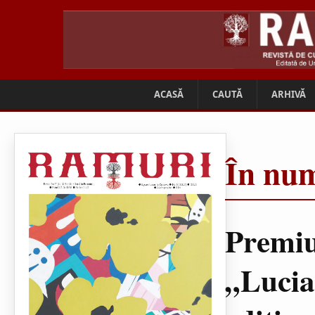
ACASĂ
CAUTĂ
ARHIVĂ
În num
Premiu
„Lucia