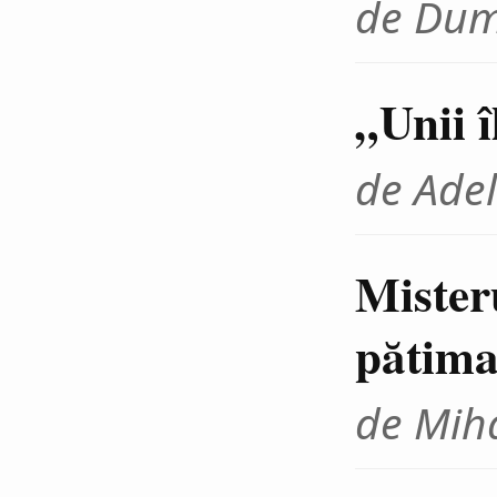
de Dum
„Unii 
de Adel
Mister
pătima
de Miha