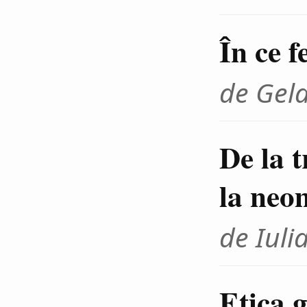
În ce f
de Gel
De la 
la neo
de Iuli
Etica g