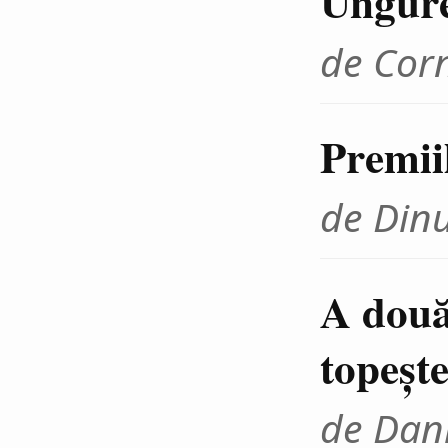
Ungur
de Cor
Premii
de Din
A două
topeşte
de Dani