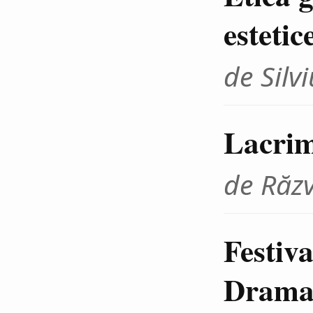
estetic
de Sil
Lacrim
de Răz
Festiva
Dramat