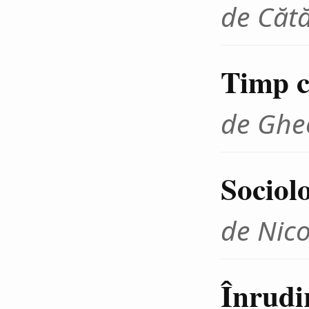
de Cătă
Timp cr
de Ghe
Sociolo
de Nico
Înrudir