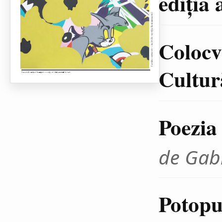
ediţia 
Colocvi
Cultură
Poezia
de Gab
Potopul