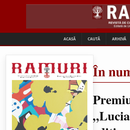
ACASĂ
CAUTĂ
ARHIVĂ
În num
Premiu
„Lucia