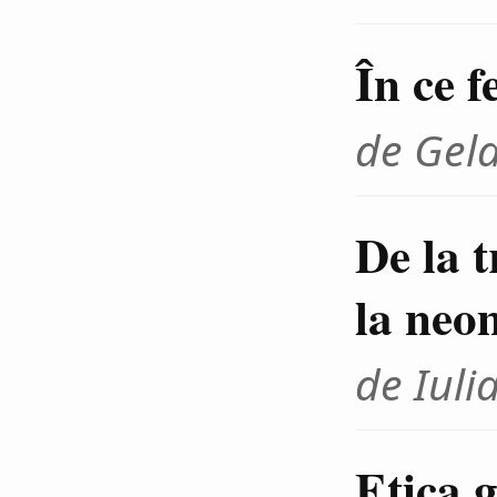
În ce f
de Gel
De la 
la neo
de Iuli
Etica g