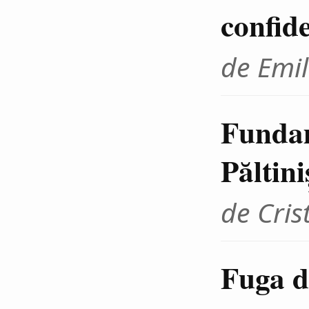
confid
de Emil
Fundam
Păltini
de Cris
Fuga d