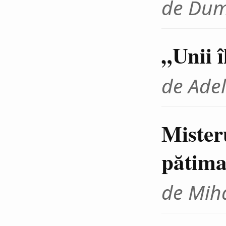
de Dum
„Unii 
de Adel
Mister
pătima
de Miha