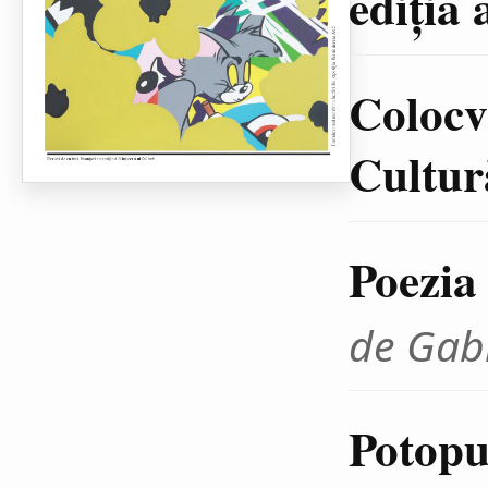
ediţia 
Colocvi
Cultură
Poezia
de Gab
Potopul