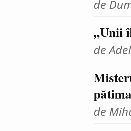
de Dum
„Unii 
de Adel
Mister
pătima
de Miha