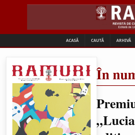
ACASĂ
CAUTĂ
ARHIVĂ
În num
Premiu
„Lucia