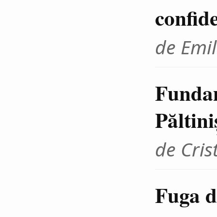
confid
de Emil
Fundam
Păltini
de Cris
Fuga d