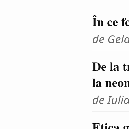
În ce f
de Gel
De la 
la neo
de Iuli
Etica g