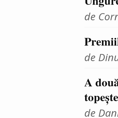
Ungur
de Cor
Premii
de Din
A două
topeşte
de Dani