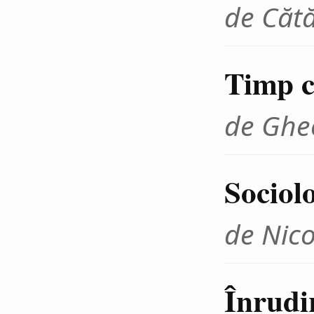
de Cătă
Timp cr
de Ghe
Sociolo
de Nico
Înrudir