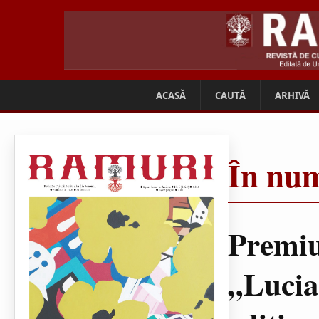
ACASĂ
CAUTĂ
ARHIVĂ
În num
Premiu
„Lucia