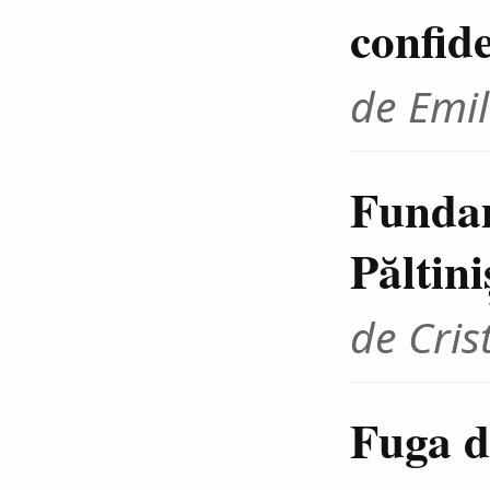
confid
de Emil
Fundam
Păltini
de Cris
Fuga d