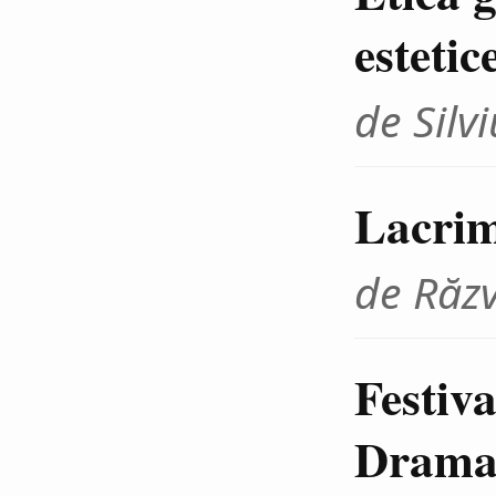
estetic
de Sil
Lacrim
de Răz
Festiva
Dramat