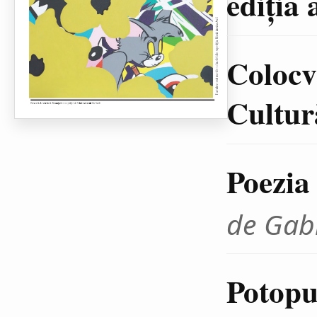
ediţia 
Colocvi
Cultură
Poezia
de Gab
Potopul