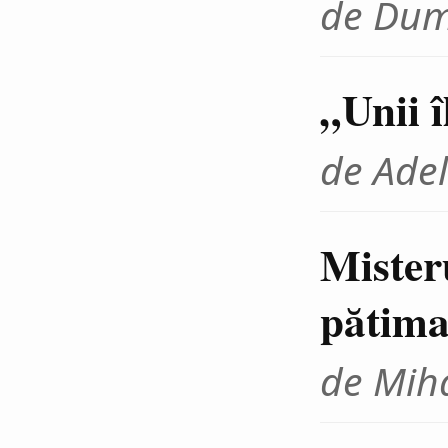
de Dum
„Unii 
de Adel
Mister
pătima
de Miha