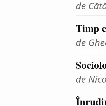
de Cătă
Timp cr
de Ghe
Sociolo
de Nico
Înrudir