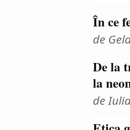
În ce f
de Gel
De la 
la neo
de Iuli
Etica g