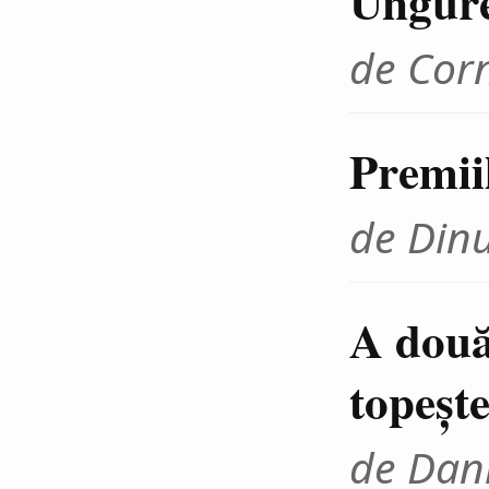
Ungur
de Cor
Premii
de Din
A două
topeşte
de Dani