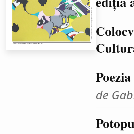
ediţia 
Colocvi
Cultură
Poezia
de Gab
Potopul