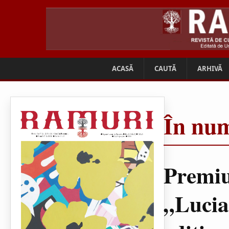
ACASĂ
CAUTĂ
ARHIVĂ
În num
Premiu
„Lucia