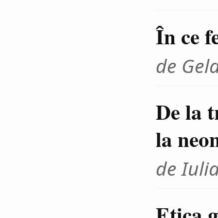
În ce f
de Gel
De la 
la neo
de Iuli
Etica g