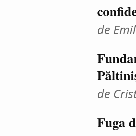
confid
de Emil
Fundam
Păltini
de Cris
Fuga d