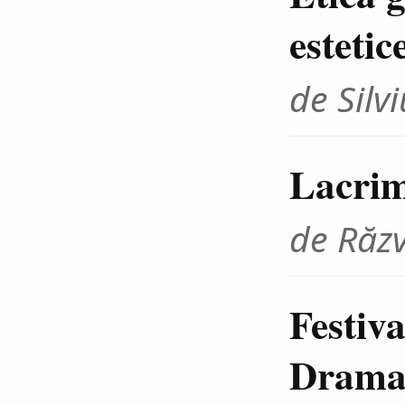
estetic
de Sil
Lacrim
de Răz
Festiva
Dramat