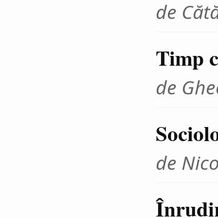
de Cătă
Timp cr
de Ghe
Sociolo
de Nico
Înrudir