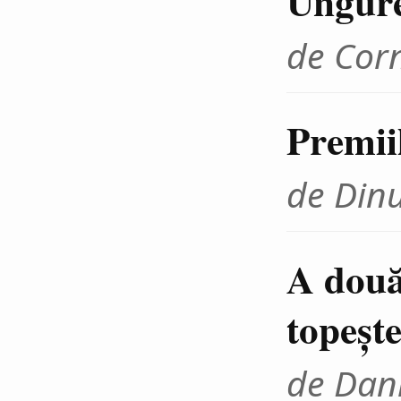
Ungur
de Cor
Premii
de Din
A două
topeşte
de Dani