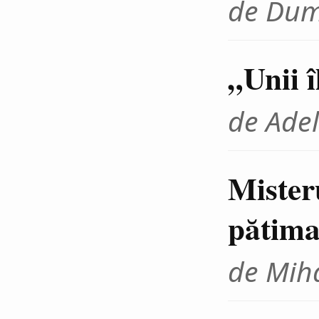
de Dum
„Unii 
de Adel
Mister
pătima
de Miha