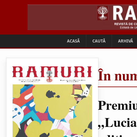
ACASĂ
CAUTĂ
ARHIVĂ
În num
Premiu
„Lucia