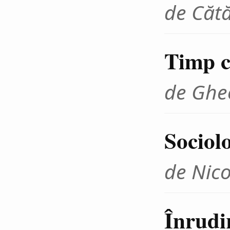
de Cătă
Timp cr
de Ghe
Sociolo
de Nico
Înrudir