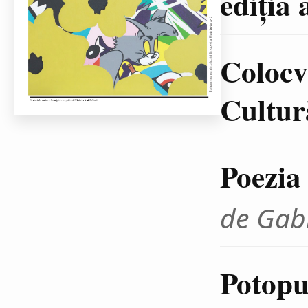
ediţia 
Colocvi
Cultură
Poezia
de Gab
Potopul