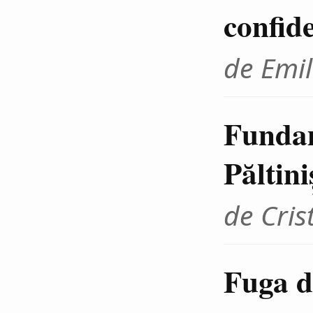
confid
de Emil
Fundam
Păltini
de Cris
Fuga d