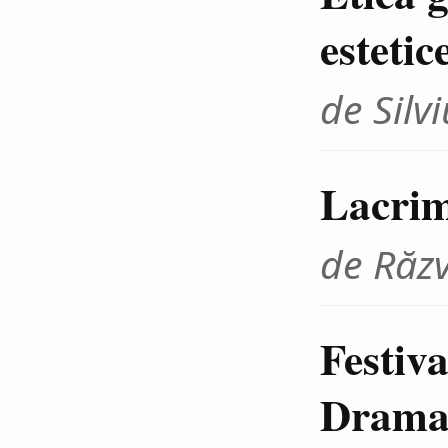
estetic
de Sil
Lacrim
de Răz
Festiva
Dramat