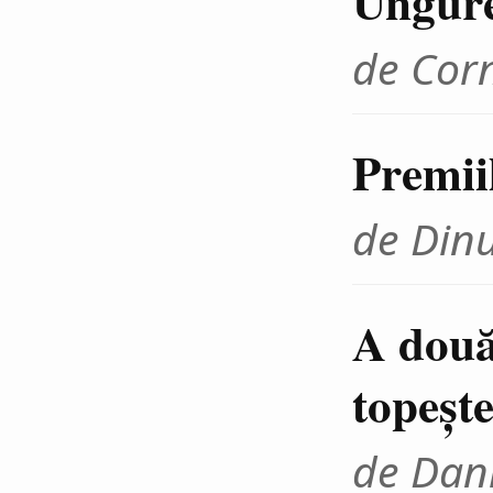
Ungur
de Cor
Premii
de Din
A două
topeşte
de Dani