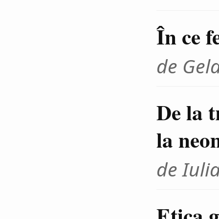
În ce f
de Gel
De la 
la neo
de Iuli
Etica g