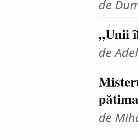
de Dum
„Unii 
de Adel
Mister
pătima
de Miha