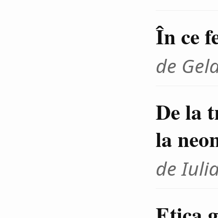
În ce f
de Gel
De la 
la neo
de Iuli
Etica g