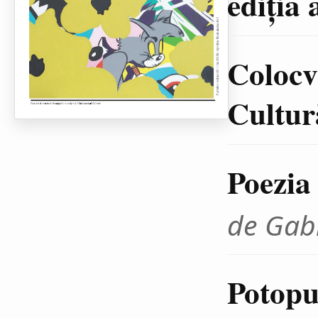
ediţia 
Colocvi
Cultură
Poezia
de Gab
Potopul