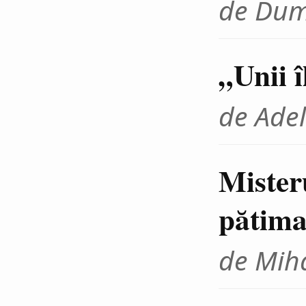
de Dum
„Unii 
de Adel
Mister
pătima
de Miha