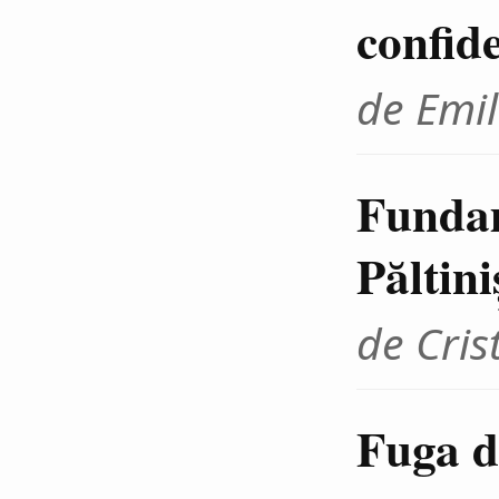
confid
de Emil
Fundam
Păltini
de Cris
Fuga d