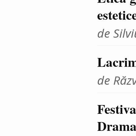
estetic
de Sil
Lacrim
de Răz
Festiva
Dramat