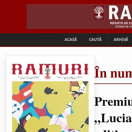
ACASĂ
CAUTĂ
ARHIVĂ
În num
Premiu
„Lucia