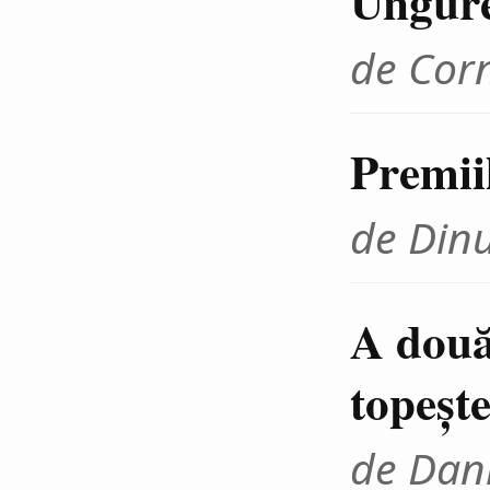
Ungur
de Cor
Premii
de Din
A două
topeşte
de Dani