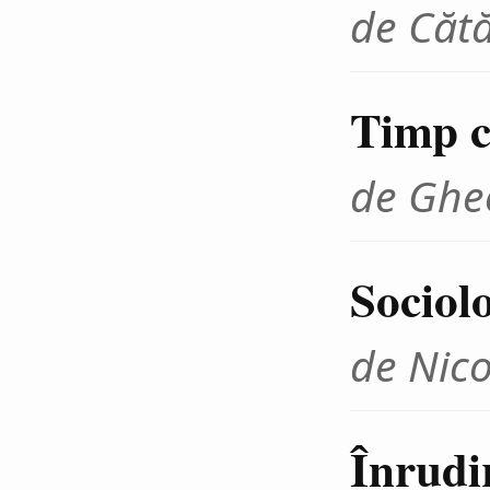
de Cătă
Timp cr
de Ghe
Sociolo
de Nico
Înrudir