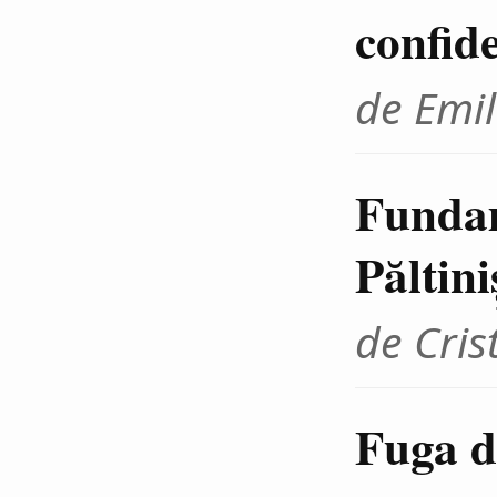
confid
de Emil
Fundam
Păltini
de Cris
Fuga d