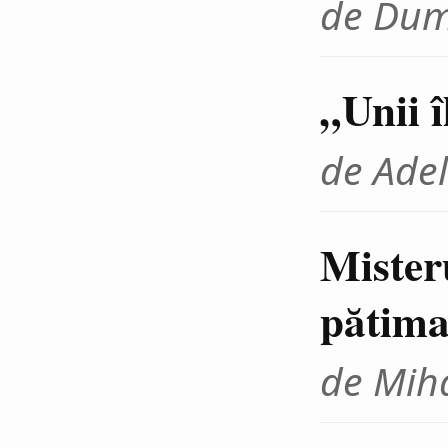
de Dum
„Unii 
de Adel
Mister
pătima
de Miha