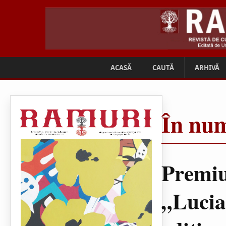
ACASĂ
CAUTĂ
ARHIVĂ
În num
Premiu
„Lucia