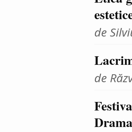
estetic
de Sil
Lacrim
de Răz
Festiva
Dramat