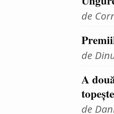
Ungur
de Cor
Premii
de Din
A două
topeşte
de Dani