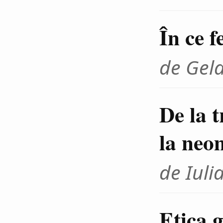
În ce f
de Gel
De la 
la neo
de Iuli
Etica g