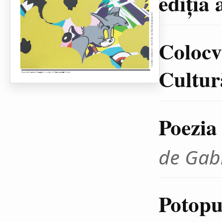
ediţia 
Colocvi
Cultură
Poezia
de Gab
Potopul