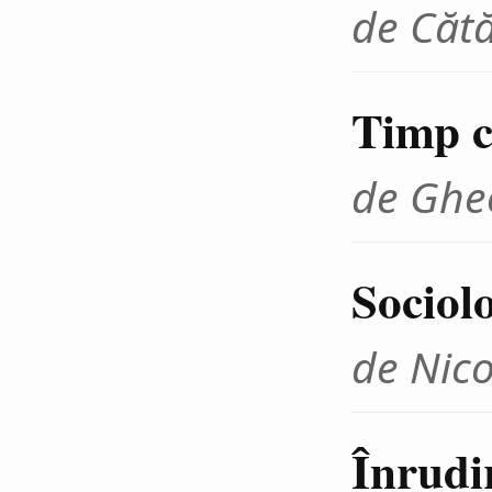
de Cătă
Timp cr
de Ghe
Sociolo
de Nico
Înrudir