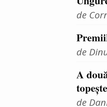
Ungur
de Cor
Premii
de Din
A două
topeşte
de Dani