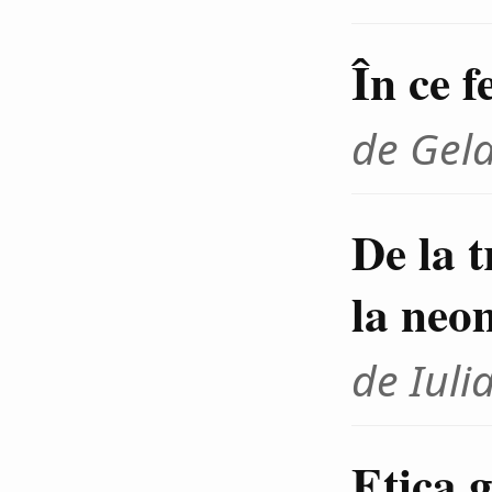
În ce f
de Gel
De la 
la neo
de Iuli
Etica g