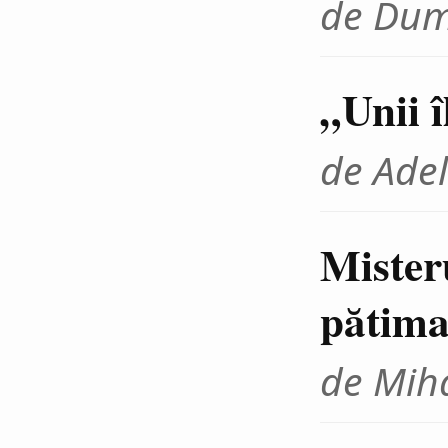
de Dum
„Unii 
de Adel
Mister
pătima
de Miha