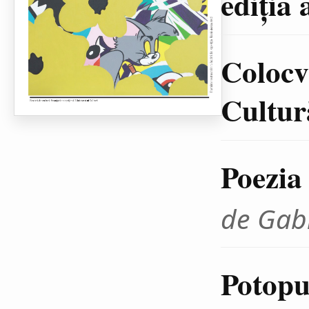
ediţia 
Colocvi
Cultură
Poezia
de Gab
Potopul