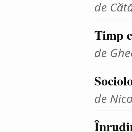
de Cătă
Timp cr
de Ghe
Sociolo
de Nico
Înrudir