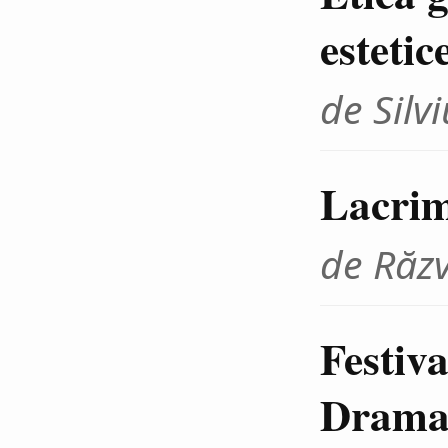
estetic
de Sil
Lacrim
de Răz
Festiva
Dramat