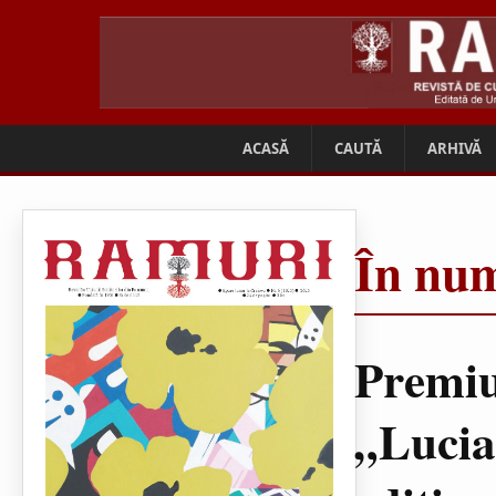
ACASĂ
CAUTĂ
ARHIVĂ
În num
Premiu
„Lucia