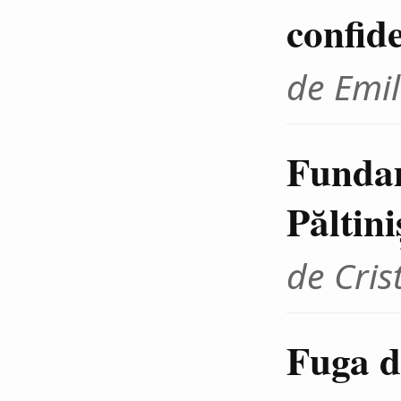
confid
de Emil
Fundam
Păltini
de Cris
Fuga d