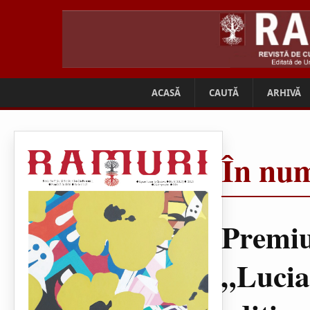
ACASĂ
CAUTĂ
ARHIVĂ
În num
Premiu
„Lucia