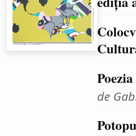
ediţia 
Colocvi
Cultură
Poezia
de Gab
Potopul