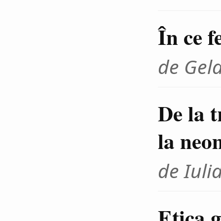
În ce f
de Gel
De la 
la neo
de Iuli
Etica g