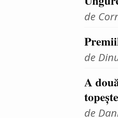
Ungur
de Cor
Premii
de Din
A două
topeşte
de Dani