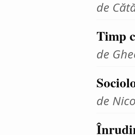
de Cătă
Timp cr
de Ghe
Sociolo
de Nico
Înrudir