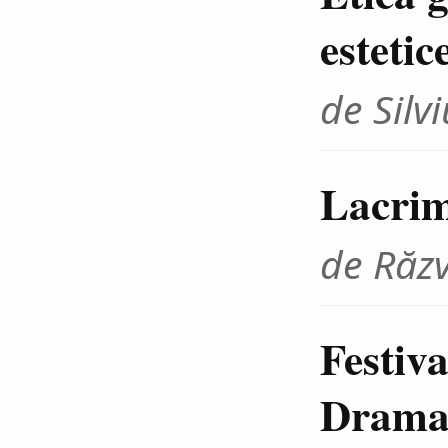
estetic
de Sil
Lacrim
de Răz
Festiva
Dramat