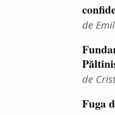
confid
de Emil
Fundam
Păltini
de Cris
Fuga d