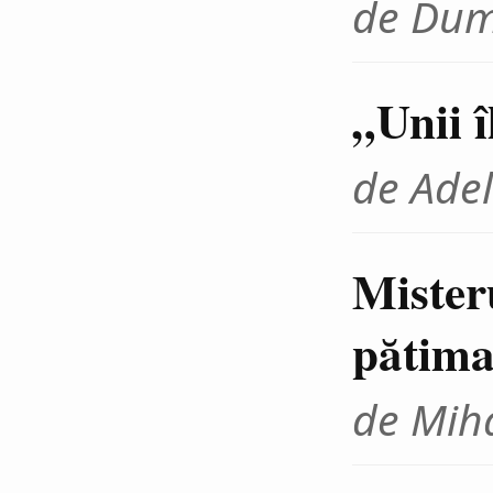
de Dum
„Unii 
de Adel
Mister
pătima
de Miha