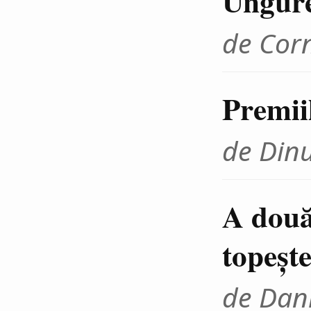
Ungur
de Cor
Premii
de Din
A două
topeşte
de Dani