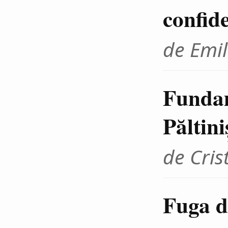
confid
de Emil
Fundam
Păltini
de Cris
Fuga d