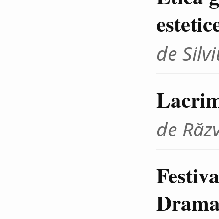
estetic
de Sil
Lacrim
de Răz
Festiva
Dramat