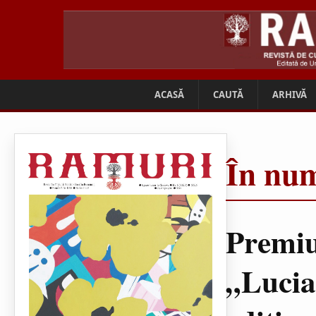
ACASĂ
CAUTĂ
ARHIVĂ
În num
Premiu
„Lucia