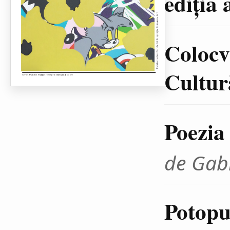
ediţia 
Colocvi
Cultură
Poezia
de Gab
Potopul