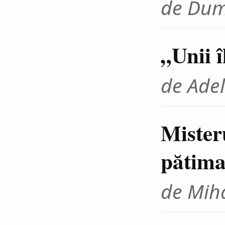
de Dum
„Unii 
de Adel
Mister
pătima
de Miha