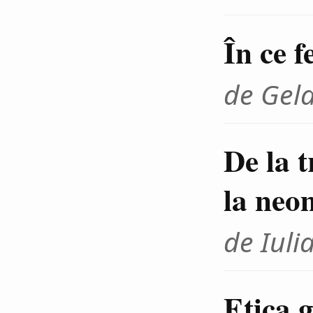
În ce f
de Gel
De la 
la neo
de Iuli
Etica g