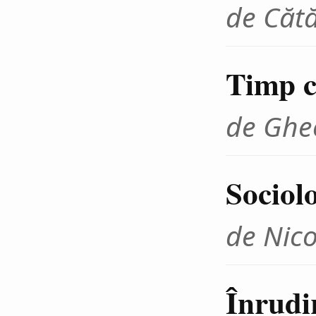
de Cătă
Timp cr
de Ghe
Sociolo
de Nico
Înrudir