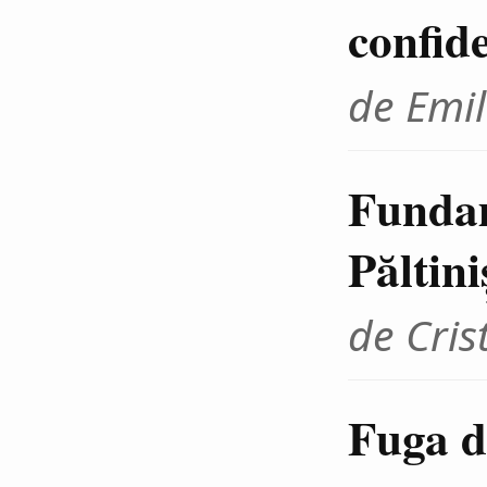
confid
de Emil
Fundam
Păltini
de Cris
Fuga d