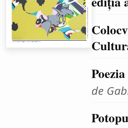
ediţia 
Colocvi
Cultură
Poezia
de Gab
Potopul