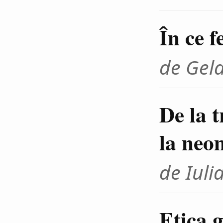
În ce f
de Gel
De la 
la neo
de Iuli
Etica g