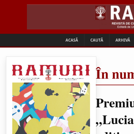
ACASĂ
CAUTĂ
ARHIVĂ
În num
Premiu
„Lucia