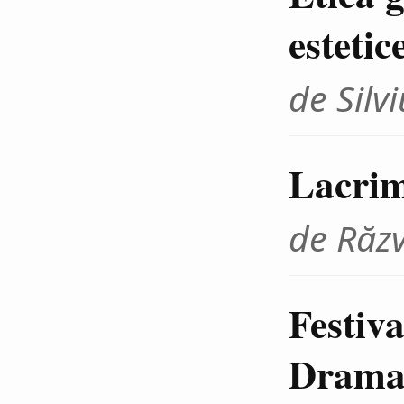
estetic
de Sil
Lacrim
de Răz
Festiva
Dramat