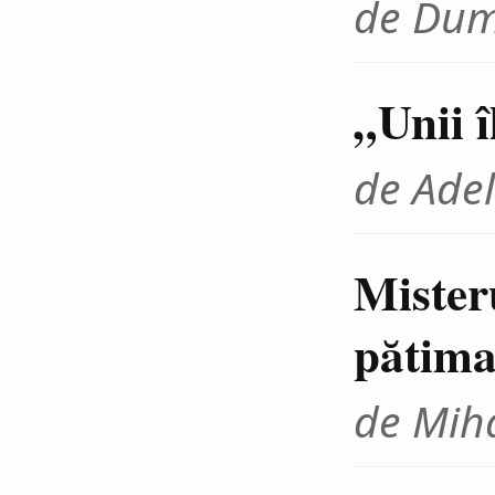
de Dum
„Unii 
de Adel
Mister
pătima
de Miha