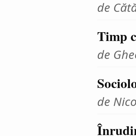
de Cătă
Timp cr
de Ghe
Sociolo
de Nico
Înrudir