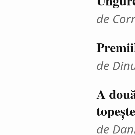
Ungur
de Cor
Premii
de Din
A două
topeşte
de Dani