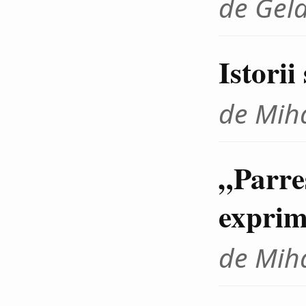
de Gel
Istorii
de Miha
„Parres
exprim
de Miha