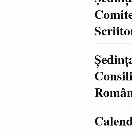
Comite
Scriit
Şedinţ
Consili
Români
Calenda