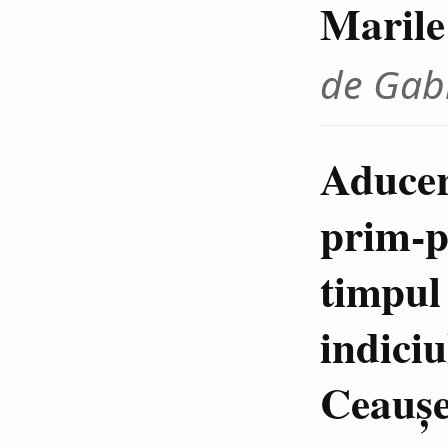
Marile 
de Gab
Aducer
prim-pl
timpul 
indiciu
Ceauşe