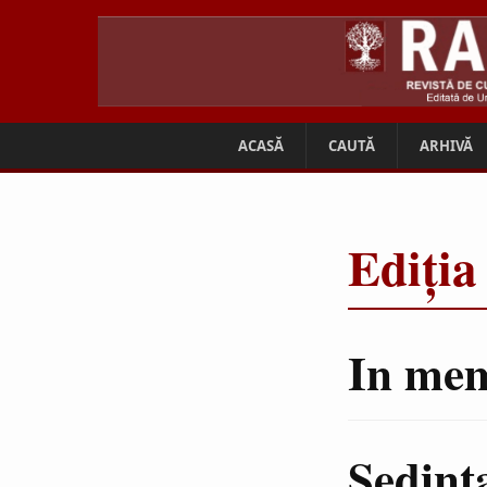
ACASĂ
CAUTĂ
ARHIVĂ
Ediția
In mem
Şedinţ