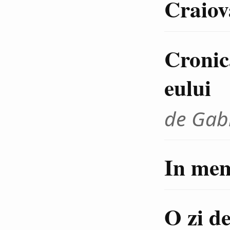
Craiov
Cronica
eului
de Gab
In mem
O zi de