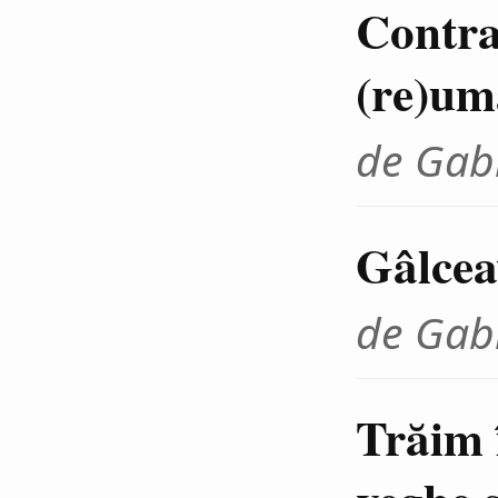
Contra
(re)um
de Gab
Gâlcea
de Gab
Trăim 