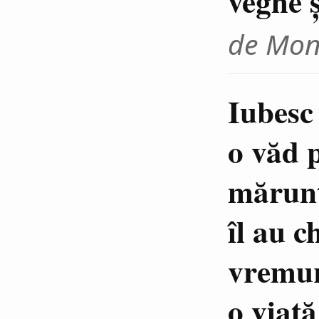
veghe ş
de Moni
Iubesc
o văd p
mărunt
îl au c
vremuri
o viaţă