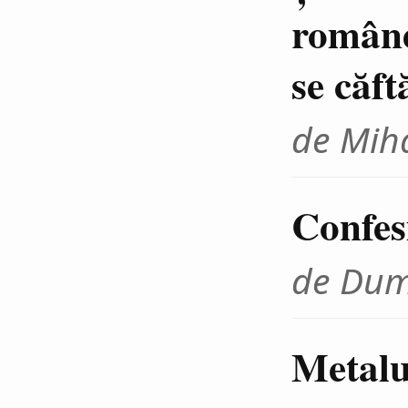
române
se căft
de Miha
Confes
de Dum
Metalu