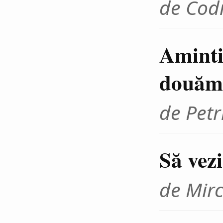
de Cod
Amintir
douămi
de Petr
Să vezi 
de Mir