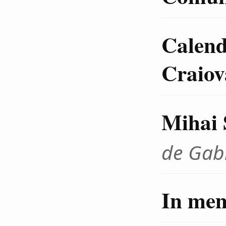
Calenda
Craiov
Mihai 
de Gab
In me