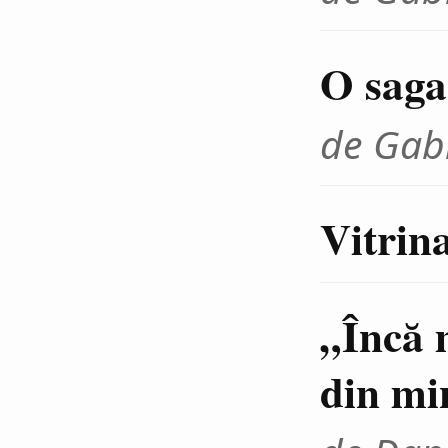
O saga
de Gab
Vitrina
„Încă 
din min