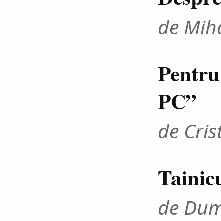
de Miha
Pentru
PC”
de Cris
Tainic
de Dum