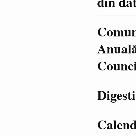
din d
Comuni
Anuală
Counc
Digesti
Calenda