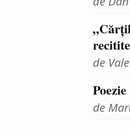
de Dan
„Cărţil
recitit
de Vale
Poezie
de Marc