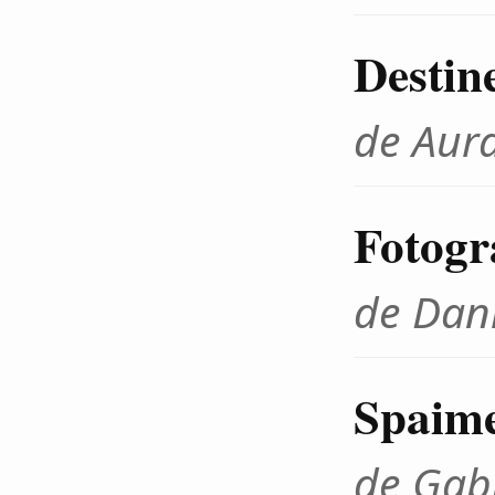
Destin
de Aur
Fotogr
de Dan
Spaimel
de Gab