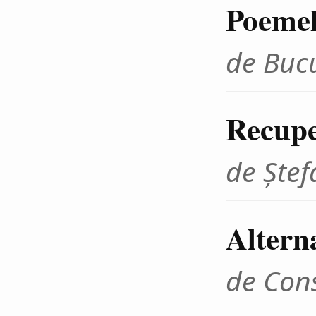
Poemel
de Buc
Recupe
de Ştef
Alterna
de Con