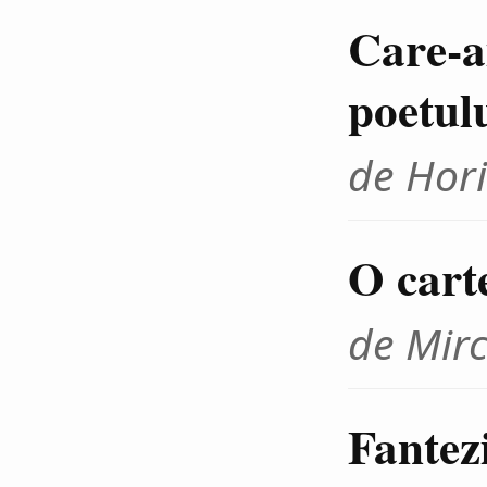
Care-ai
poetul
de Hor
O cart
de Mir
Fantezi