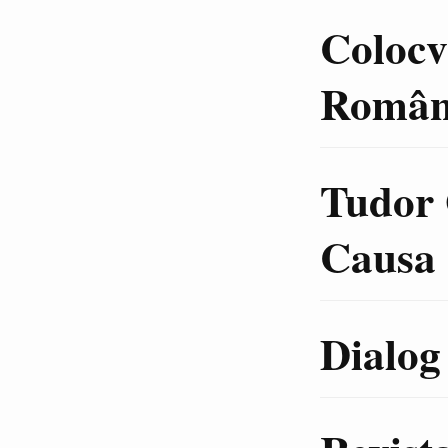
Colocvi
Român
Tudor 
Causa 
Dialog