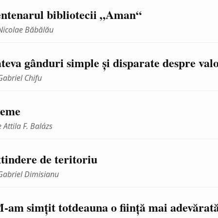
ntenarul bibliotecii „Aman“
Nicolae Băbălău
teva gânduri simple şi disparate despre val
Gabriel Chifu
oeme
 Attila F. Balázs
tindere de teritoriu
Gabriel Dimisianu
-am simţit totdeauna o fiinţă mai adevărată 