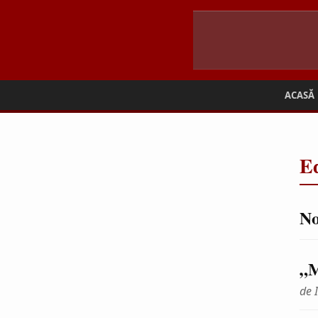
ACASĂ
Ed
No
„M
de 