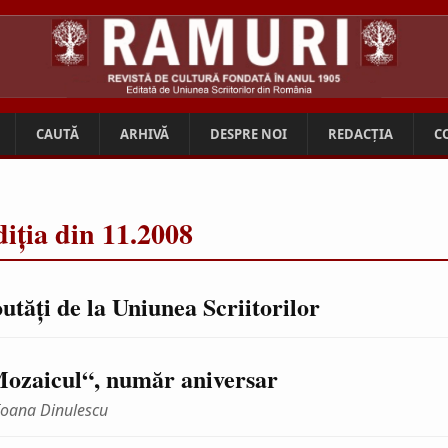
CAUTĂ
ARHIVĂ
DESPRE NOI
REDACȚIA
C
iția din 11.2008
utăţi de la Uniunea Scriitorilor
ozaicul“, număr aniversar
Ioana Dinulescu